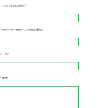
mbre (requerido)
reo electrónico (requerido)
oducto
nsulta