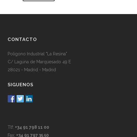
CONTACTO
Poligono Industrial "La Resina"
C/ Laguna de Marquesado 49 E
28021 - Madrid - Madrid
SIGUENOS
Tlf:
+34 91 798 11 00
Fax:
+34 91 797 35 50