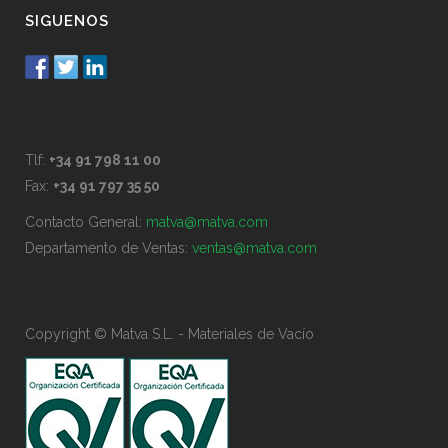
SIGUENOS
Tlf:
+34 91 798 11 00
Fax:
+34 91 797 35 50
Contacto General:
matva@matva.com
Departamento de Ventas:
ventas@matva.com
Copyright © Matva S.L. - Materiales de Vacío